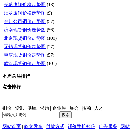
长葛废铜价格走势图
(13)
汨罗废铜价格走势图
(9)
金川公司铜价走势图
(57)
济南现货铜价走势图
(56)
北京现货铜价走势图
(100)
无锡现货铜价走势图
(57)
重庆现货铜价走势图
(57)
武汉现货铜价走势图
(101)
本周关注排行
点击排行
铜价
|
资讯
|
供应
|
求购
|
企业库
|
展会
|
招商
|
人才
|
网站首页
|
软文发布
|
付款方式
|
铜价手机短信
|
广告服务
|
网站