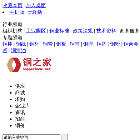
收藏本页
|
加入桌面
手机版
|
无图版
行业频道
组织机构 |
工业园区
|
铜业标准
|
政策法规
|
技术资料
| 商务服务 
专题频道
铜棒
|
铜线
|
铜杆
|
铜管
|
铜板
|
铜带
|
铜排
|
铜箔
|
铜粉
|
铜合金
货
|
润滑油
供应
商城
求购
企业库
资讯
招商
铜价