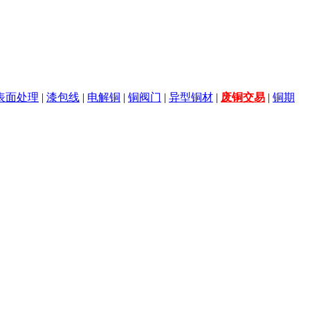
表面处理
|
漆包线
|
电解铜
|
铜阀门
|
异型铜材
|
废铜交易
|
铜期