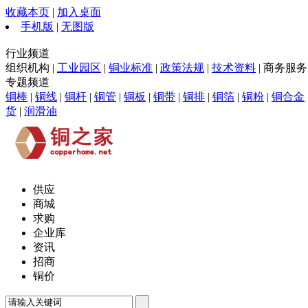
收藏本页
|
加入桌面
手机版
|
无图版
行业频道
组织机构 |
工业园区
|
铜业标准
|
政策法规
|
技术资料
| 商务服务 
专题频道
铜棒
|
铜线
|
铜杆
|
铜管
|
铜板
|
铜带
|
铜排
|
铜箔
|
铜粉
|
铜合金
货
|
润滑油
供应
商城
求购
企业库
资讯
招商
铜价