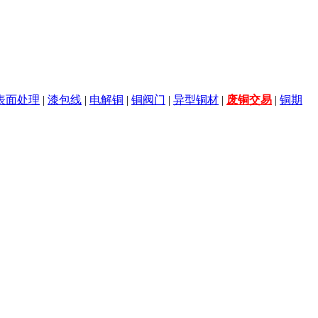
表面处理
|
漆包线
|
电解铜
|
铜阀门
|
异型铜材
|
废铜交易
|
铜期