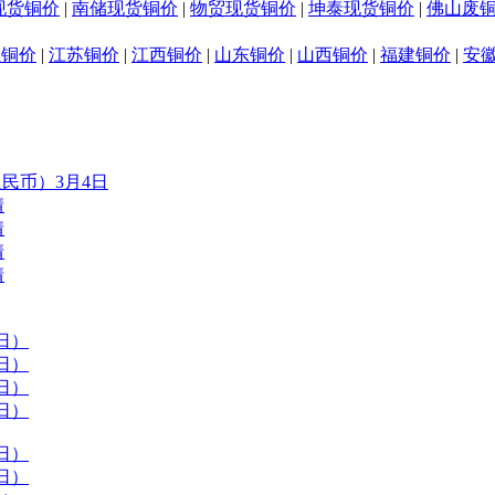
现货铜价
|
南储现货铜价
|
物贸现货铜价
|
坤泰现货铜价
|
佛山废
江铜价
|
江苏铜价
|
江西铜价
|
山东铜价
|
山西铜价
|
福建铜价
|
安
人民币）3月4日
情
情
情
情
日）
日）
日）
日）
日）
日）