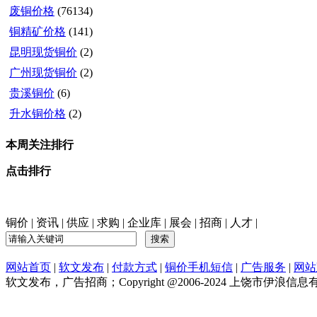
废铜价格
(76134)
铜精矿价格
(141)
昆明现货铜价
(2)
广州现货铜价
(2)
贵溪铜价
(6)
升水铜价格
(2)
本周关注排行
点击排行
铜价
|
资讯
|
供应
|
求购
|
企业库
|
展会
|
招商
|
人才
|
网站首页
|
软文发布
|
付款方式
|
铜价手机短信
|
广告服务
|
网站
软文发布，广告招商；Copyright @2006-2024 上饶市伊浪